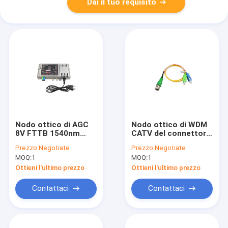
Dai il tuo requisito
Nodo ottico di AGC
Nodo ottico di WDM
8V FTTB 1540nm
CATV del connettore
CATV
1550nm 68 DBuV
Prezzo:
Negotiate
Prezzo:
Negotiate
dello Sc
MOQ:
1
MOQ:
1
Ottieni l'ultimo prezzo
Ottieni l'ultimo prezzo
Contattaci
Contattaci