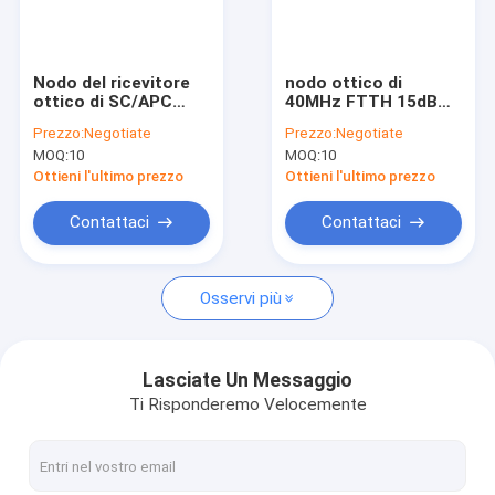
Giro della fabbrica
Controllo di qualità
Nodo del ricevitore
nodo ottico di
ottico di SC/APC
40MHz FTTH 15dBm
Contattici
1006MHz 18dBm
CATV
Prezzo:
Negotiate
Prezzo:
Negotiate
MOQ:
10
MOQ:
10
Richieda una citazione
Ottieni l'ultimo prezzo
Ottieni l'ultimo prezzo
Contattaci
Contattaci
Prodotti ottici speciali
Osservi più
Connettività del data center
Altri prodotti di comunicazione
Lasciate Un Messaggio
Ti Risponderemo Velocemente