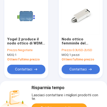
Yogel 2 produce il
Nodo ottico
nodo ottico di WDM
femminile del
1310 1490nm CATV
connettore FTTH di
Prezzo:
Negotiate
Prezzo:
0.3USD-2USD
RoHS rf
MOQ:
1
MOQ:
1 pezzi
Ottieni l'ultimo prezzo
Ottieni l'ultimo prezzo
Contattaci
Contattaci
Risparmia tempo
Lasciaci contattare i migliori prodotti con
te.