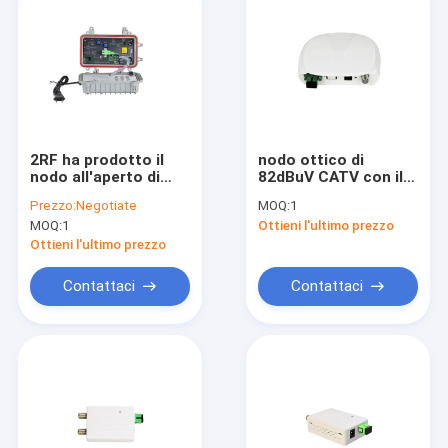
2RF ha prodotto il
nodo ottico di
nodo all'aperto di
82dBuV CATV con il
Ftth di potere di
filtro 1550nm
Prezzo:
Negotiate
MOQ:
1
FTTB con AGC
MOQ:
1
Ottieni l'ultimo prezzo
Ottieni l'ultimo prezzo
Contattaci
Contattaci
Casa
Prodotti
Circa noi