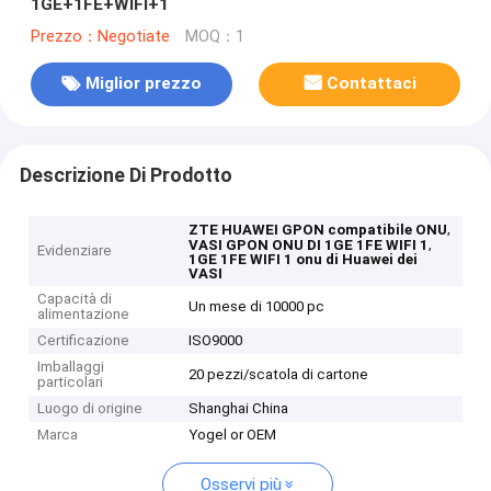
1GE+1FE+WIFI+1
Prezzo：Negotiate
MOQ：1
Miglior prezzo
Contattaci
Descrizione Di Prodotto
,
ZTE HUAWEI GPON compatibile ONU
,
VASI GPON ONU DI 1GE 1FE WIFI 1
Evidenziare
1GE 1FE WIFI 1 onu di Huawei dei
VASI
Capacità di
Un mese di 10000 pc
alimentazione
Certificazione
ISO9000
Imballaggi
20 pezzi/scatola di cartone
particolari
Luogo di origine
Shanghai China
Marca
Yogel or OEM
Osservi più