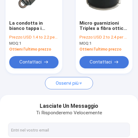
Giro della fabbrica
Controllo di qualità
La condotta in
Micro guarnizioni
bianco tappa i
Triplex a fibra ottica
Contattici
dispositivi di
dell'entrata della
Prezzo:
USD 1.4 to 2.2 per Set
Prezzo:
USD 2 to 2.4 per Set
sigillatura per le reti
spina della condotta
MOQ:
1
MOQ:
1
via cavo canalizzate
Richieda una citazione
Ottieni l'ultimo prezzo
Ottieni l'ultimo prezzo
Contattaci
Contattaci
Prodotti ottici speciali
Osservi più
Connettività del data center
Altri prodotti di comunicazione
Lasciate Un Messaggio
Ti Risponderemo Velocemente