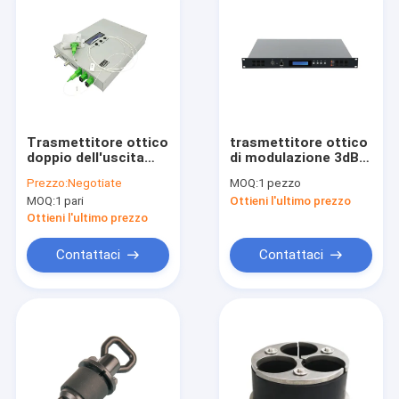
Trasmettitore ottico
trasmettitore ottico
doppio dell'uscita
di modulazione 3dB
10dbm 1550nm CATV
CATV di esterno
Prezzo:
Negotiate
MOQ:
1 pezzo
1550nm
MOQ:
1 pari
Ottieni l'ultimo prezzo
Ottieni l'ultimo prezzo
Contattaci
Contattaci
Casa
Prodotti
Circa noi