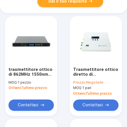
Dai il tuo requisito
trasmettitore ottico
Trasmettitore ottico
di 862MHz 1550nm
diretto di
5dBm CATV
modulazione CATV di
MOQ:
1 pezzo
Prezzo:
Negotiate
FTTB 10dbm 1310nm
Ottieni l'ultimo prezzo
MOQ:
1 pari
Ottieni l'ultimo prezzo
Contattaci
Contattaci