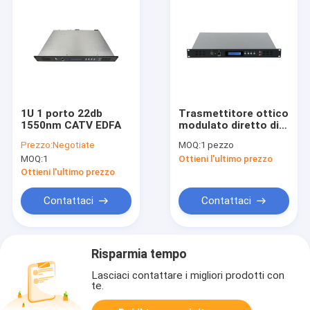
1U 1 porto 22db
Trasmettitore ottico
1550nm CATV EDFA
modulato diretto di
1310nm 2mw 30mw
Prezzo:
Negotiate
MOQ:
1 pezzo
CATV
MOQ:
1
Ottieni l'ultimo prezzo
Ottieni l'ultimo prezzo
Contattaci
Contattaci
Risparmia tempo
Lasciaci contattare i migliori prodotti con
te.