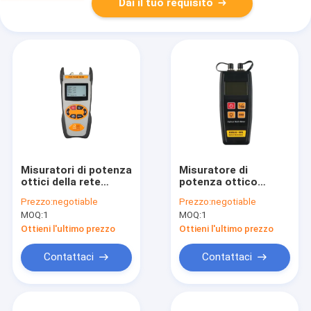
Dai il tuo requisito
Misuratori di potenza
Misuratore di
ottici della rete
potenza ottico
1310/1490/1550nm di
portatile tenuto in
Prezzo:
negotiable
Prezzo:
negotiable
G/EPON di prova
mano + potere visivo
MOQ:
1
MOQ:
1
simultanea passiva
di Locatior
PON di lunghezza
dell'errore
Ottieni l'ultimo prezzo
Ottieni l'ultimo prezzo
d'onda con
(OPM+VFL)
archiviazione di dati
assicurato dalla
Contattaci
Contattaci
banca di potere o
delle batterie