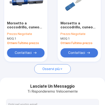
Morsetto a
Morsetto a
coccodrillo, cuneo
coccodrillo, cuneo
del fianco U, MP,
anteriore della barra,
Prezzo:
Negotiate
Prezzo:
Negotiate
52mm, per cavo
MP, 52mm, per cavo
MOQ:
1
MOQ:
1
flessibile, input
flessibile, input
verticale, connettori
verticale, connettore
Ottieni l'ultimo prezzo
Ottieni l'ultimo prezzo
veloci di fibra ottica
ottico
di SC/UPC
dell'Assemblea di
Contattaci
Contattaci
campo di SC/UPC
Osservi più
Lasciate Un Messaggio
Ti Risponderemo Velocemente