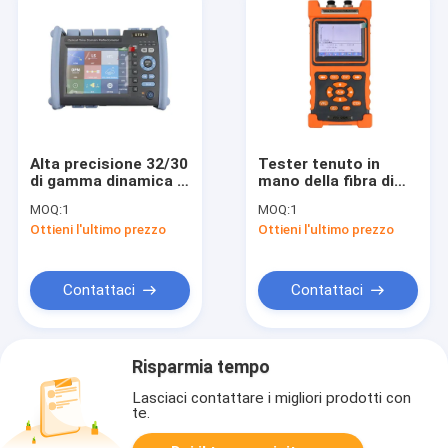
Alta precisione 32/30
Tester tenuto in
di gamma dinamica di
mano della fibra di
dB 1310/1550 di
28/26dB 100km OTDR
MOQ:
1
MOQ:
1
riflettometro di
Ottieni l'ultimo prezzo
Ottieni l'ultimo prezzo
dominio di tempo
ottico di nanometro
(OTDR)
Contattaci
Contattaci
Risparmia tempo
Lasciaci contattare i migliori prodotti con
te.