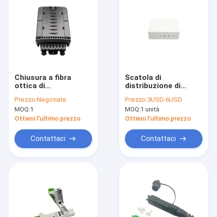
Chiusura a fibra
Scatola di
ottica di
distribuzione di
distribuzione della
termine della fibra
Prezzo:
Negotiate
Prezzo:
3USD-6USD
metropolitana del
del porto di FTTB 4
MOQ:
1
MOQ:
1 unità
punto di accesso alla
rete di IP68
Ottieni l'ultimo prezzo
Ottieni l'ultimo prezzo
24F/terminale aereo
di goccia
Contattaci
Contattaci
Casa
Prodotti
Circa noi