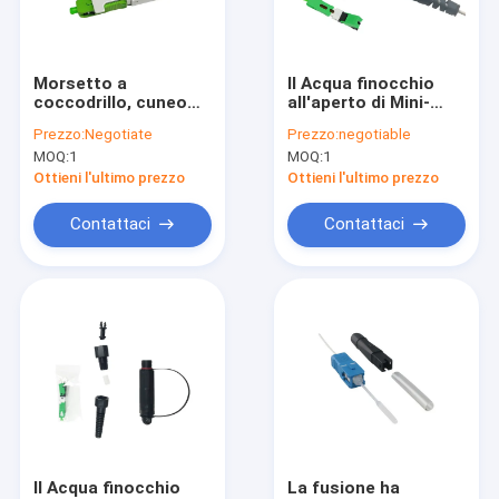
Giro della fabbrica
Controllo di qualità
Morsetto a
Il Acqua finocchio
coccodrillo, cuneo
all'aperto di Mini-
Contattici
anteriore della barra,
SC/APC ha
Prezzo:
Negotiate
Prezzo:
negotiable
MP, 52mm, per cavo
rinforzato 01 il tipo
MOQ:
1
MOQ:
1
flessibile, input
connettori veloci
Richieda una citazione
verticale, SC/APC un
montabili sul posto
Ottieni l'ultimo prezzo
Ottieni l'ultimo prezzo
connettore a fibra
per
ottica da 90 gradi
l'interconnessione
Contattaci
Contattaci
dura dell'ambiente
Prodotti ottici speciali
Connettività del data center
Altri prodotti di comunicazione
Il Acqua finocchio
La fusione ha