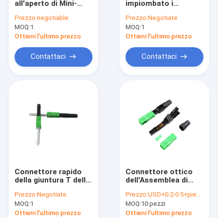
all'aperto di Mini-
impiombato i
SC/APC ha
connettori veloci a
Prezzo:
negotiable
Prezzo:
Negotiate
rinforzato 02 il tipo
fibra ottica dello Sc
MOQ:
1
MOQ:
1
connettori veloci
Upc 1490nm
montabili sul posto
Ottieni l'ultimo prezzo
Ottieni l'ultimo prezzo
per
l'interconnessione
Contattaci
Contattaci
dura dell'ambiente
Connettore rapido
Connettore ottico
della giuntura T della
dell'Assemblea di
fibra 55mm di MP
campo di FTTB FTTH
Prezzo:
Negotiate
Prezzo:
USD+0.2-0.5+piece
9/125
52mm
MOQ:
1
MOQ:
10 pezzi
Ottieni l'ultimo prezzo
Ottieni l'ultimo prezzo