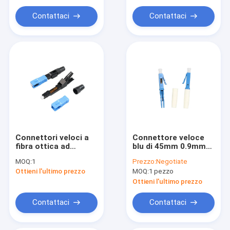
Contattaci
Contattaci
Connettori veloci a
Connettore veloce
fibra ottica ad
blu di 45mm 0.9mm
angolo retto di 60dB
LC UPC
MOQ:
1
Prezzo:
Negotiate
FTTB
Ottieni l'ultimo prezzo
MOQ:
1 pezzo
Ottieni l'ultimo prezzo
Contattaci
Contattaci