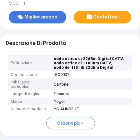
MOQ：1
Miglior prezzo
Contattaci
Descrizione Di Prodotto
,
nodo ottico di 22dBm Digital CATV
Evidenziare
,
nodo ottico di 1100nm CATV
nodo del ftth di 22dBm Digital
Certificazione
ISO9001
Imballaggi
Cartone
particolari
Luogo di origine
Shangai
Marca
Yogel
Numero di modello
YG-AHN02-1F
Osservi più