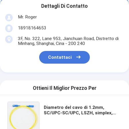
Dettagli Di Contatto
Mr. Roger
18918164653
3F, No. 322, Lane 953, Jianchuan Road, Distretto di
Minhang, Shanghai, Cina - 200 240
Contattaci
Ottieni Il Miglior Prezzo Per
Diametro del cavo di 1.2mm,
SC/UPC-SC/UPC, LSZH, simplex,
G.657A2, cavi di toppa a fibra ottica
dell'interno di rendimento elevato