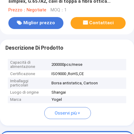
simplex, G.657A2, cavi di toppa a fibra ottica
dell'interno di rendimento elevato dei 3 tester
Prezzo：Negotiate
MOQ：1
Miglior prezzo
Contattaci
Descrizione Di Prodotto
Capacità di
200000pcs/mese
alimentazione
Certificazione
ISO9000 ,RoHS,CE
Imballaggi
Borsa antistatica, Cartoon
particolari
Luogo di origine
Shangai
Marca
Yogel
Osservi più