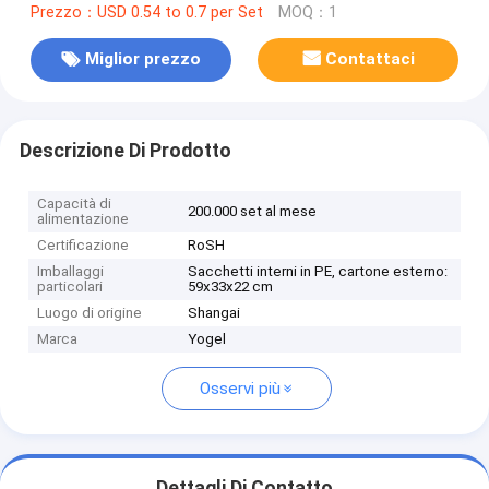
Prezzo：USD 0.54 to 0.7 per Set
MOQ：1
Miglior prezzo
Contattaci
Descrizione Di Prodotto
Capacità di
200.000 set al mese
alimentazione
Certificazione
RoSH
Imballaggi
Sacchetti interni in PE, cartone esterno:
particolari
59x33x22 cm
Luogo di origine
Shangai
Marca
Yogel
Osservi più
Dettagli Di Contatto