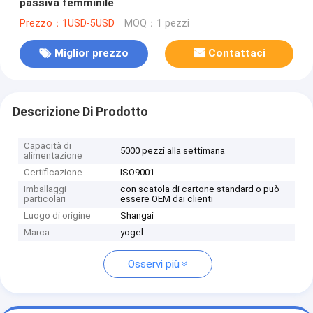
passiva femminile
Prezzo：1USD-5USD
MOQ：1 pezzi
Miglior prezzo
Contattaci
Descrizione Di Prodotto
Capacità di
5000 pezzi alla settimana
alimentazione
Certificazione
ISO9001
Imballaggi
con scatola di cartone standard o può
particolari
essere OEM dai clienti
Luogo di origine
Shangai
Marca
yogel
Osservi più