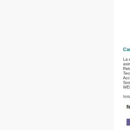
Car
La 
asi
Ret
Tec
Acc
Sos
WEB
Nota