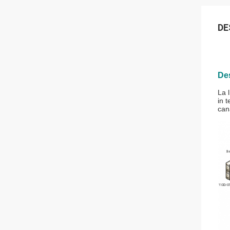
DE
De
La 
in 
can