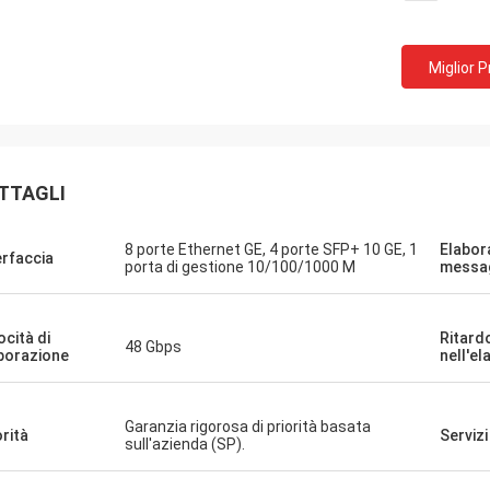
Miglior 
TTAGLI
8 porte Ethernet GE, 4 porte SFP+ 10 GE, 1
Elabor
erfaccia
porta di gestione 10/100/1000 M
messa
ocità di
Ritard
48 Gbps
borazione
nell'e
Garanzia rigorosa di priorità basata
orità
Servizi
sull'azienda (SP).