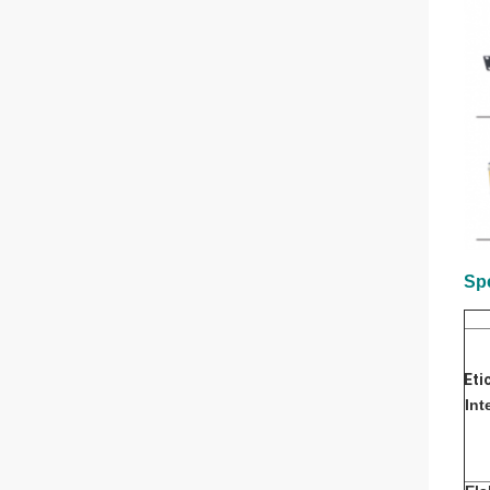
Spe
Eti
Int