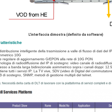
L'interfaccia dimostra (definito da software)
atteristiche
distribuzione intelligente della trasmissione a valle di flusso di dati del
mmetrico 10G
e regolare di aggiornamento G/EPON alla rete di 10G PON
nologia di radiodiffusione del IP di sostegno: video canale di radiodiff
esso a banda larga bidirezionale asimmetrico sopra i canali doppi: 12.5
tiene tutti i servizi IP: La TV vive, SDV (video di Digital del commutator
 di sostegno, SNMP, metodi di gestione multipli del telnet.
: Necessità della carta di DLT di lavorare con la piattaforma di servizi completi e d