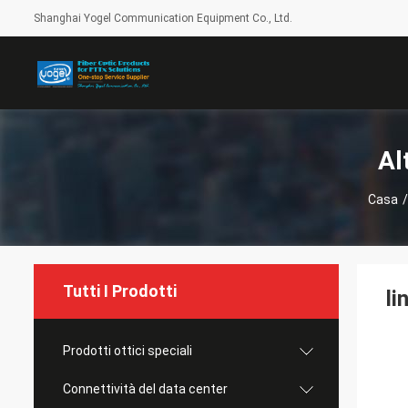
Shanghai Yogel Communication Equipment Co., Ltd.
Al
Casa
/
Tutti I Prodotti
li
Prodotti ottici speciali
Connettività del data center