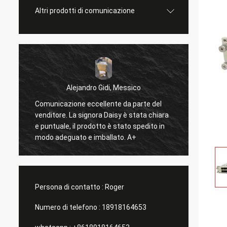
Altri prodotti di comunicazione
Alejandro Gidi, Messico
zione eccellente da parte del
Sergey Shapotkin, Fede
e. La signora Daisy è stata chiara
tutto bene
e, il prodotto è stato spedito in
guato e imballato. A+
Persona di contatto :
Roger
Numero di telefono :
18918164653