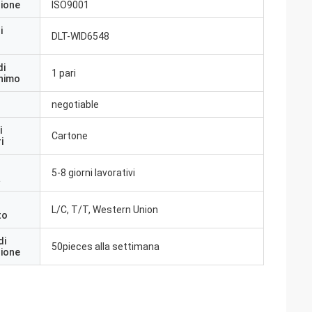
zione
ISO9001
i
DLT-WID6548
di
1 pari
inimo
negotiable
i
Cartone
i
5-8 giorni lavorativi
a
L/C, T/T, Western Union
to
di
50pieces alla settimana
zione