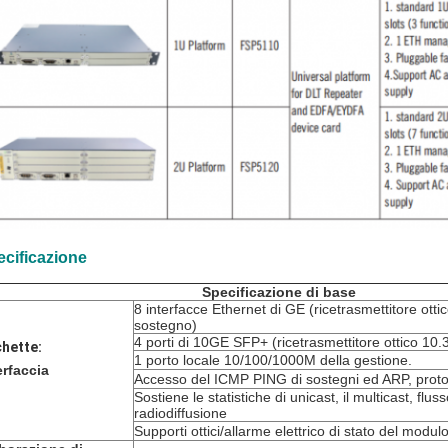
cificazione
Specificazione di base
8 interfacce Ethernet di GE (ricetrasmettitore otti
sostegno)
4 porti di 10GE SFP+ (ricetrasmettitore ottico 1
chette:
1 porto locale 10/100/1000M della gestione.
erfaccia
Accesso del ICMP PING di sostegni ed ARP, protoc
Sostiene le statistiche di unicast, il multicast, flus
radiodiffusione
Supporti ottici/allarme elettrico di stato del modul