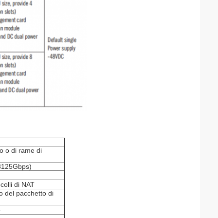
co o di rame di
0.3125Gbps)
olli di NAT
so del pacchetto di
o