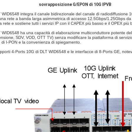
sovrapposizione G/EPON di 10G IPVB
 WID6548 integra il canale bidirezionale del canale di radiodiffusione
una rete a banda larga asimmetrica di accesso 12.5Gbps/1.25Gbps da 
la rete e sostiene tutti i servizi IP con il CAPEX più basso e il OPEX più 
 WID6548 ha una capacità di elaborazione multiconduttore potente del C
tensione, SDV, VOD, OTT TV) senza modificare la piattaforma di servizi
e di I-PON e la convenienza di spiegamento.
upporti 4-Ports 10G di DLT WID6548 e le interfacce di 8-Ports GE, notev