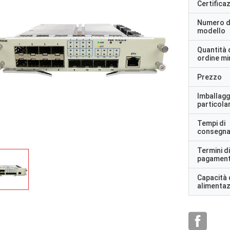
Certifica
Numero d
modello
Quantità 
ordine m
Prezzo
Imballagg
rhode alain,Francia
particolar
razione Russa
È molto bello lavorare con veri
Tempi di
professionisti. Sono attenti e reattivi.
consegn
Termini di
pagamen
Capacità 
alimenta