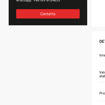
whatsapp :
+8618918164653
Contatto
DE
Int
Vel
ela
Pri