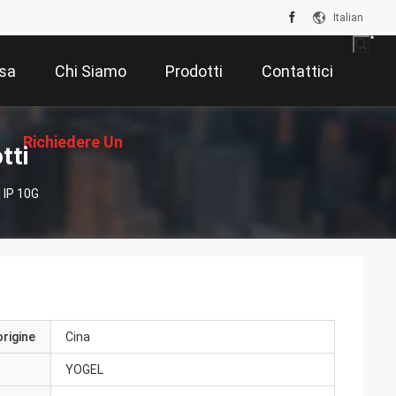
Italian
sa
Chi Siamo
Prodotti
Contattici
Richiedere Un
tti
 IP 10G
Preventivo
origine
Cina
YOGEL