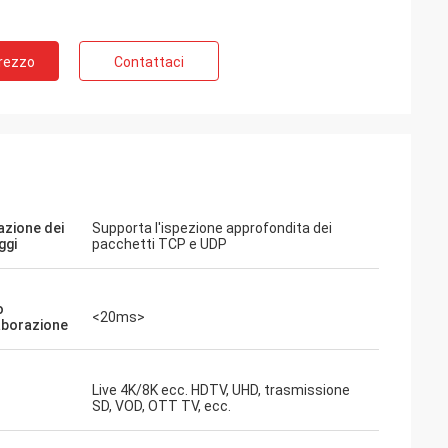
Prezzo
Contattaci
azione dei
Supporta l'ispezione approfondita dei
ggi
pacchetti TCP e UDP
o
<20ms>
laborazione
Live 4K/8K ecc. HDTV, UHD, trasmissione
SD, VOD, OTT TV, ecc.