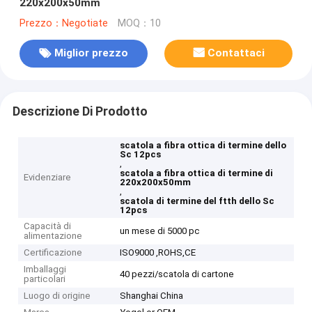
220x200x50mm
Prezzo：Negotiate
MOQ：10
Miglior prezzo
Contattaci
Descrizione Di Prodotto
scatola a fibra ottica di termine dello
Sc 12pcs
,
scatola a fibra ottica di termine di
Evidenziare
220x200x50mm
,
scatola di termine del ftth dello Sc
12pcs
Capacità di
un mese di 5000 pc
alimentazione
Certificazione
ISO9000 ,ROHS,CE
Imballaggi
40 pezzi/scatola di cartone
particolari
Luogo di origine
Shanghai China