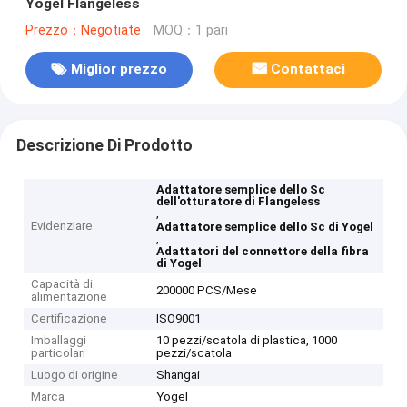
Yogel Flangeless
Prezzo：Negotiate
MOQ：1 pari
Miglior prezzo
Contattaci
Descrizione Di Prodotto
Adattatore semplice dello Sc
dell'otturatore di Flangeless
,
Evidenziare
Adattatore semplice dello Sc di Yogel
,
Adattatori del connettore della fibra
di Yogel
Capacità di
200000 PCS/Mese
alimentazione
Certificazione
ISO9001
Imballaggi
10 pezzi/scatola di plastica, 1000
particolari
pezzi/scatola
Luogo di origine
Shangai
Marca
Yogel