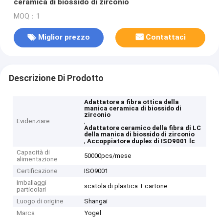
ceramica di biossido di zirconio
MOQ：1
Miglior prezzo
Contattaci
Descrizione Di Prodotto
Adattatore a fibra ottica della
manica ceramica di biossido di
zirconio
Evidenziare
,
Adattatore ceramico della fibra di LC
della manica di biossido di zirconio
,
Accoppiatore duplex di ISO9001 lc
Capacità di
50000pcs/mese
alimentazione
Certificazione
ISO9001
Imballaggi
scatola di plastica + cartone
particolari
Luogo di origine
Shangai
Marca
Yogel