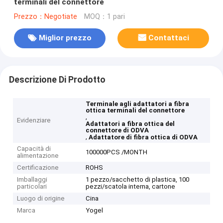
terminali del connettore
Prezzo：Negotiate
MOQ：1 pari
Miglior prezzo
Contattaci
Descrizione Di Prodotto
Terminale agli adattatori a fibra
ottica terminali del connettore
,
Evidenziare
Adattatori a fibra ottica del
connettore di ODVA
,
Adattatore di fibra ottica di ODVA
Capacità di
100000PCS /MONTH
alimentazione
Certificazione
ROHS
Imballaggi
1 pezzo/sacchetto di plastica, 100
particolari
pezzi/scatola interna, cartone
Luogo di origine
Cina
Marca
Yogel