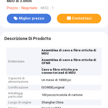
MDU di 3.0mm
Prezzo：Negotiate
MOQ：1
Miglior prezzo
Contattaci
Descrizione Di Prodotto
Assemblea di cavo a fibre ottiche di
MDU
,
Assemblea di cavo a fibre ottiche di
Evidenziare
OFNR
,
Cavo a fibre ottiche pre
connectorized di MDU
Capacità di
Un mese di 10000 pc
alimentazione
Certificazione
ISO9000,original
Imballaggi
100 pezzi/scatola di cartone
particolari
Luogo di origine
Shanghai China