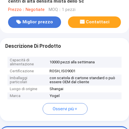
centri di alta densità mista dello Sc
Prezzo：Negotiate
MOQ：1 pezzi
Miglior prezzo
Contattaci
Descrizione Di Prodotto
Capacità di
10000 pezzi alla settimana
alimentazione
Certificazione
ROSH, ISO9001
Imballaggi
con scatola di cartone standard o può
particolari
essere OEM dal cliente
Luogo di origine
Shangai
Marca
Yogel
Osservi più