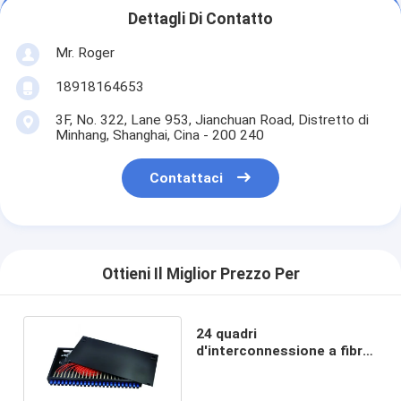
Dettagli Di Contatto
Mr. Roger
18918164653
3F, No. 322, Lane 953, Jianchuan Road, Distretto di
Minhang, Shanghai, Cina - 200 240
Contattaci
Ottieni Il Miglior Prezzo Per
24 quadri
d'interconnessione a fibra
ottica MPO dei centri di
alta densità mista dello Sc