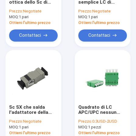
ottica dello Sc di
semplice LC di
CATV con
perdita di inserzione
Prezzo:
Negotiate
Prezzo:
Negotiate
l'otturatore
sull'adattatore
MOQ:
1 pari
MOQ:
1 pari
Ottieni l'ultimo prezzo
Ottieni l'ultimo prezzo
Contattaci
Contattaci
Sc SX che salda
Quadrato di LC
l'adattatore della
APC/UPC nessun
fibra mista senza
adattatore a fibra
Prezzo:
Negotiate
Prezzo:
0.3USD-2USD
orecchio
ottica del lucernario
MOQ:
1 pari
MOQ:
1 pezzi
Ottieni l'ultimo prezzo
Ottieni l'ultimo prezzo