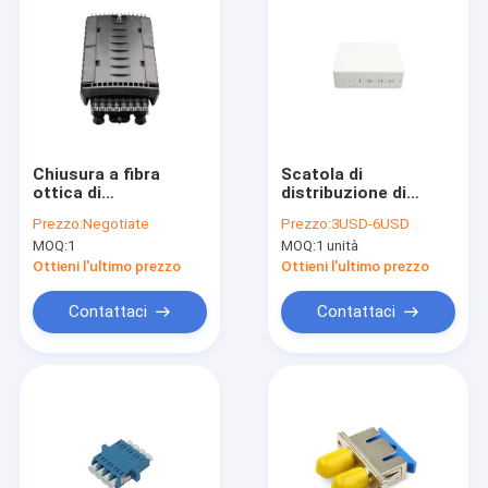
Chiusura a fibra
Scatola di
ottica di
distribuzione di
distribuzione della
termine della fibra
Prezzo:
Negotiate
Prezzo:
3USD-6USD
metropolitana del
del porto di FTTB 4
MOQ:
1
MOQ:
1 unità
punto di accesso alla
rete di IP68
Ottieni l'ultimo prezzo
Ottieni l'ultimo prezzo
24F/terminale aereo
di goccia
Contattaci
Contattaci
Casa
Prodotti
Circa noi