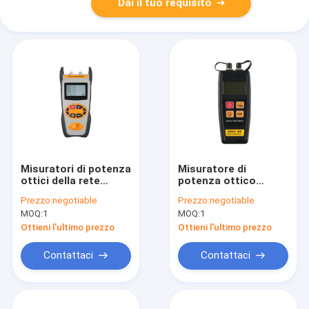
Dai il tuo requisito
Misuratori di potenza
Misuratore di
ottici della rete
potenza ottico
1310/1490/1550nm di
portatile tenuto in
Prezzo:
negotiable
Prezzo:
negotiable
G/EPON di prova
mano + potere visivo
MOQ:
1
MOQ:
1
simultanea passiva
di Locatior
PON di lunghezza
dell'errore
Ottieni l'ultimo prezzo
Ottieni l'ultimo prezzo
d'onda con
(OPM+VFL)
archiviazione di dati
assicurato dalla
Contattaci
Contattaci
banca di potere o
delle batterie