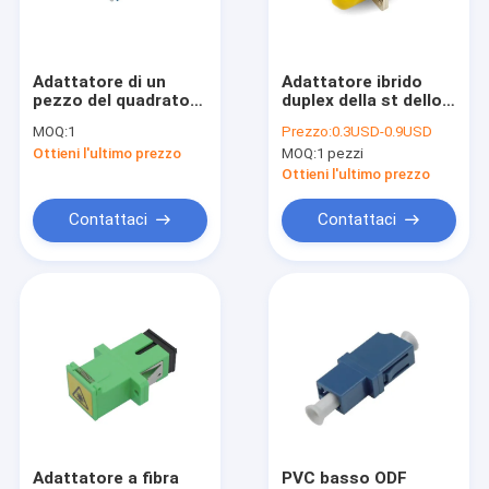
Giro della fabbrica
Controllo di qualità
Adattatore di un
Adattatore ibrido
pezzo del quadrato
duplex della st dello
Contattici
di Yogel UPC/APC LC
Sc del metallo FTTX
MOQ:
1
Prezzo:
0.3USD-0.9USD
Ottieni l'ultimo prezzo
MOQ:
1 pezzi
Richieda una citazione
Ottieni l'ultimo prezzo
Contattaci
Contattaci
Prodotti ottici speciali
Connettività del data center
Altri prodotti di comunicazione
Adattatore a fibra
PVC basso ODF