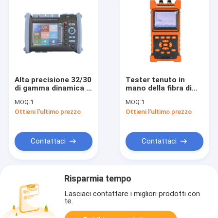
Alta precisione 32/30
Tester tenuto in
di gamma dinamica di
mano della fibra di
dB 1310/1550 di
28/26dB 100km OTDR
MOQ:
1
MOQ:
1
riflettometro di
Ottieni l'ultimo prezzo
Ottieni l'ultimo prezzo
dominio di tempo
ottico di nanometro
(OTDR)
Contattaci
Contattaci
Risparmia tempo
Lasciaci contattare i migliori prodotti con
te.