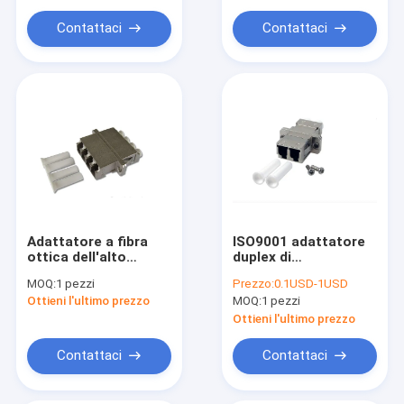
Contattaci
Contattaci
Adattatore a fibra
ISO9001 adattatore
ottica dell'alto
duplex di
quadrato di
approvazione FTTB
MOQ:
1 pezzi
Prezzo:
0.1USD-1USD
attenuazione di
FTTX LC
Ottieni l'ultimo prezzo
MOQ:
1 pezzi
riflessione ROHS LC
Ottieni l'ultimo prezzo
Contattaci
Contattaci