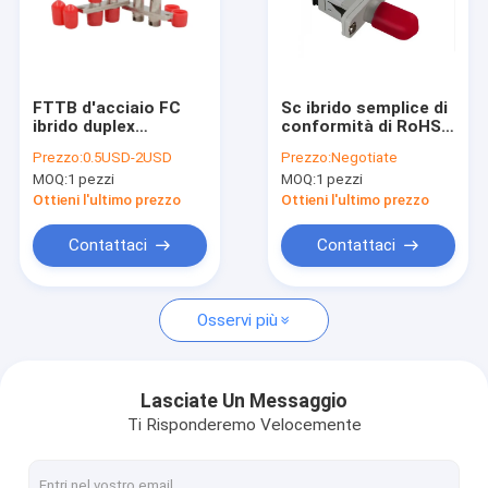
FTTB d'acciaio FC
Sc ibrido semplice di
ibrido duplex
conformità di RoHS
all'adattatore della
all'adattatore della
Prezzo:
0.5USD-2USD
Prezzo:
Negotiate
fibra della st
fibra della st
MOQ:
1 pezzi
MOQ:
1 pezzi
Ottieni l'ultimo prezzo
Ottieni l'ultimo prezzo
Contattaci
Contattaci
Osservi più
Lasciate Un Messaggio
Ti Risponderemo Velocemente