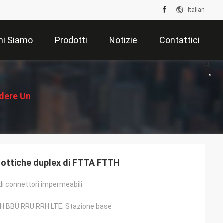
Italian
hi Siamo
Prodotti
Notizie
Contattici
edere Un
ventivo
e ottiche duplex di FTTA FTTH
di connettori impermeabili
H BBU RRU RRH LTE; Stazione base