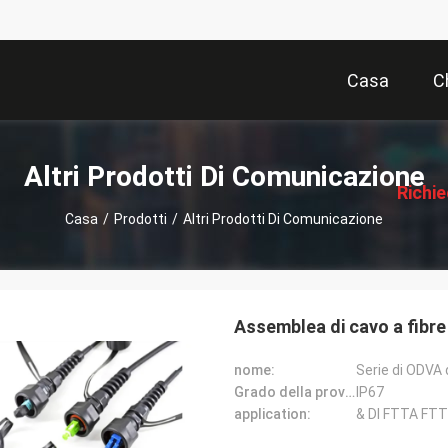
Casa
C
描
述
Altri Prodotti Di Comunicazione
Richi
Casa
/
Prodotti
/
Altri Prodotti Di Comunicazione
Pre
Assemblea di cavo a fibr
nome:
Serie di ODVA 
Grado della prova dell'acqua:
IP67
application:
& DI FTTA FTT