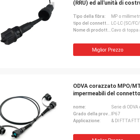
(RRU) ed all'unità di cos
rispetto ad Ericsson
Tipo della fibra:
MP o millimet
tipo del connettore:
LC-LC (SC/FC
Nome di prodotto:
Cavo di toppa 
Miglior Prezzo
ODVA corazzato MPO/MTP a
impermeabili del connet
nome:
Serie di ODVA 
Grado della prova dell'acqua:
IP67
Applicazione:
& DI FTTA FTT