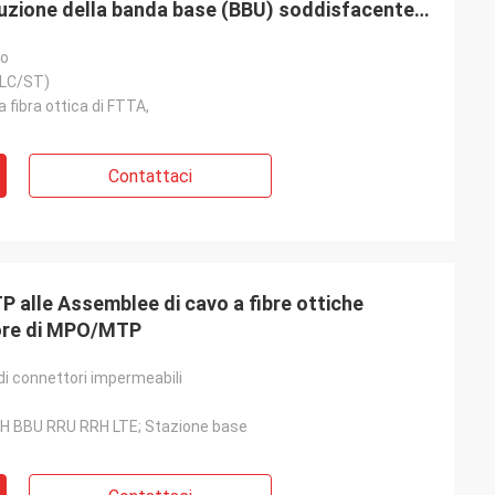
truzione della banda base (BBU) soddisfacente
ro
/LC/ST)
a fibra ottica di FTTA,
Contattaci
lle Assemblee di cavo a fibre ottiche
tore di MPO/MTP
di connettori impermeabili
H BBU RRU RRH LTE; Stazione base