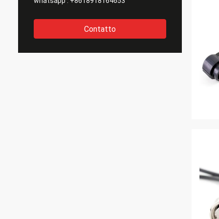
whatsapp :
+8618918164653
Contatto