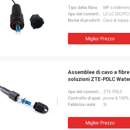
meccanismo sciolto
Tipo della fibra:
MP o millimet
tipo del connettore:
LC-LC (SC/FC
Nome di prodotto:
Cavo di toppa 
Miglior Prezzo
Assemblee di cavo a fibre 
soluzioni ZTE-PDLC Wate
tipo del connettore:
ZTE-PDLC
Controllo di qualità:
prova di 100% 
Fabbrica reale:
Sì
Miglior Prezzo