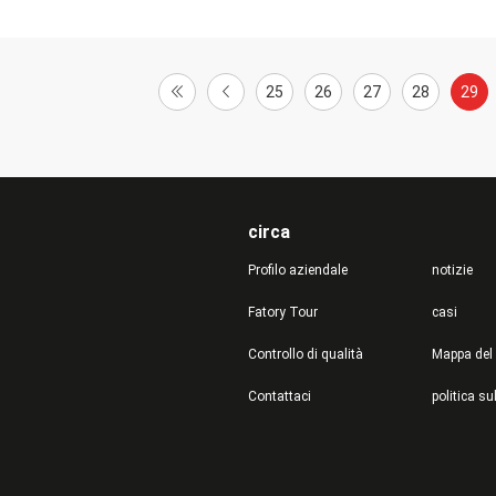
25
26
27
28
29
circa
Profilo aziendale
notizie
Fatory Tour
casi
Controllo di qualità
Mappa del 
Contattaci