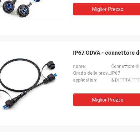
Miglior Prezzo
IP67 ODVA - connettore de
rhode Alain, 
Sergey Shapotkin, Feder russo
nome:
Connettore di 
È molto piacevole da lav
Grado della prova dell'acqua:
IP67
ine
professionisti reali. Son
application:
& DI FTTA FTT
rispondenti.
Miglior Prezzo