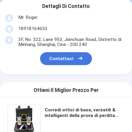
Dettagli Di Contatto
Mr. Roger
18918164653
3F, No. 322, Lane 953, Jianchuan Road, Distretto di
Minhang, Shanghai, Cina - 200 240
Contattaci
Ottieni Il Miglior Prezzo Per
Corredi ottici di base, versatili &
intelligenti della prova di perdita
con le paia di sorgente luminosa e
del misuratore di potenza per