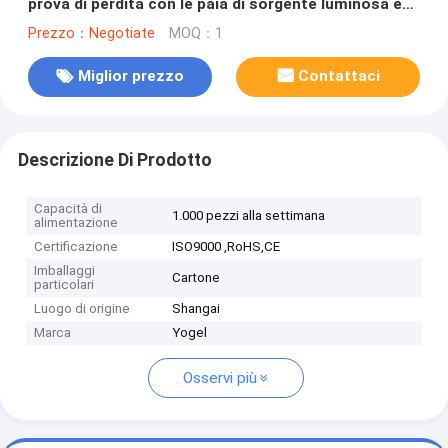
prova di perdita con le paia di sorgente luminosa e
del misuratore di potenza per sistemi della fibra di
Prezzo：Negotiate
MOQ：1
millimetro & di MP
Miglior prezzo
Contattaci
Descrizione Di Prodotto
Capacità di
1.000 pezzi alla settimana
alimentazione
Certificazione
ISO9000 ,RoHS,CE
Imballaggi
Cartone
particolari
Luogo di origine
Shangai
Marca
Yogel
Osservi più