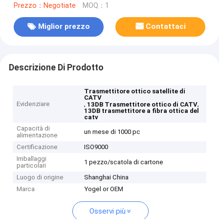
Prezzo：Negotiate
MOQ：1
Miglior prezzo
Contattaci
Descrizione Di Prodotto
Trasmettitore ottico satellite di
CATV
Evidenziare
,
,
13DB Trasmettitore ottico di CATV
13DB trasmettitore a fibra ottica del
catv
Capacità di
un mese di 1000 pc
alimentazione
Certificazione
ISO9000
Imballaggi
1 pezzo/scatola di cartone
particolari
Luogo di origine
Shanghai China
Marca
Yogel or OEM
Osservi più