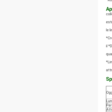
*Ro
Ap
col
est
le 
*Cr
il *
qua
*Li
att
Sp
Og
Lun
Per
Att