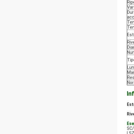
Ripe
Var
Dur
acc
Tem
Tem
Est
Riv
Dia
Num
Tip
Lun
Mar
Res
Nor
In
Est
Riv
Ese
SC/
LSZ