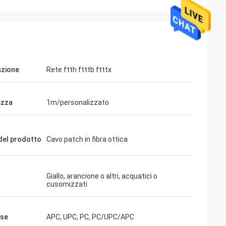
azione
Rete ftth ftttb ftttx
ezza
1m/personalizzato
el prodotto
Cavo patch in fibra ottica
Giallo, arancione o altri, acquatici o
cusomizzati
ese
APC, UPC, PC, PC/UPC/APC