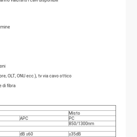
no valutato i cavi disponibili
ermine
oni
re, OLT, ONU ecc.), tv via cavo ottico
 di fibra
Misto
APC
PC
850/1300nm
dB ≥60
≥35dB