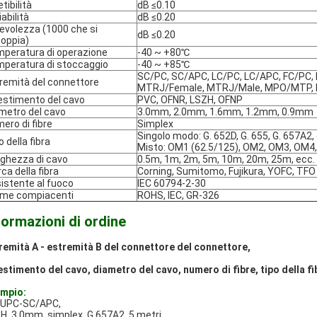
tibilità
dB ≤0.10
iabilità
dB ≤0.20
evolezza (1000 che si
dB ≤0.20
oppia)
peratura di operazione
-40 ~ +80℃
peratura di stoccaggio
-40 ~ +85℃
SC/PC, SC/APC, LC/PC, LC/APC, FC/PC,
remità del connettore
MTRJ/Female, MTRJ/Male, MPO/MTP, 
estimento del cavo
PVC, OFNR, LSZH, OFNP
metro del cavo
3.0mm, 2.0mm, 1.6mm, 1.2mm, 0.9mm
ero di fibre
Simplex
Singolo modo: G. 652D, G. 655, G. 657A2,
o della fibra
Misto: OM1 (62.5/125), OM2, OM3, OM4,
ghezza di cavo
0.5m, 1m, 2m, 5m, 10m, 20m, 25m, ecc.
ca della fibra
Corning, Sumitomo, Fujikura, YOFC, TFO
istente al fuoco
IEC 60794-2-30
me compiacenti
ROHS, IEC, GR-326
formazioni di ordine
remità A - estremità B del connettore del connettore,
estimento del cavo, diametro del cavo, numero di fibre, tipo della f
mpio:
UPC-SC/APC,
H, 3.0mm, simplex, G.657A2, 5 metri