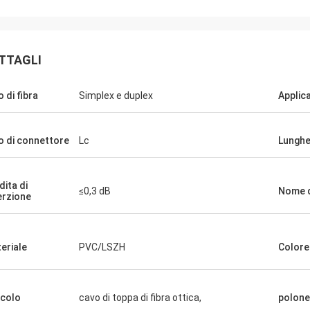
TTAGLI
o di fibra
Simplex e duplex
Applic
o di connettore
Lc
Lungh
dita di
≤0,3 dB
Nome d
erzione
eriale
PVC/LSZH
Colore
icolo
cavo di toppa di fibra ottica,
polon