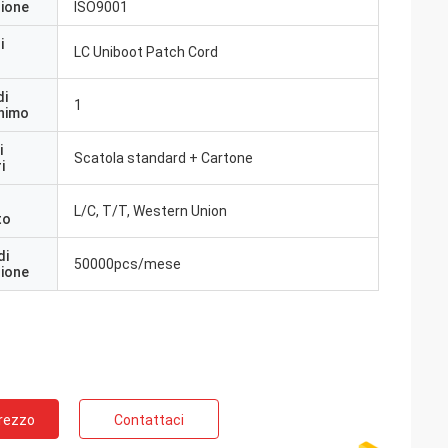
zione
ISO9001
i
LC Uniboot Patch Cord
di
1
inimo
i
Scatola standard + Cartone
i
Francia
L/C, T/T, Western Union
to
n veri
ti e reattivi.
di
50000pcs/mese
zione
Prezzo
Contattaci