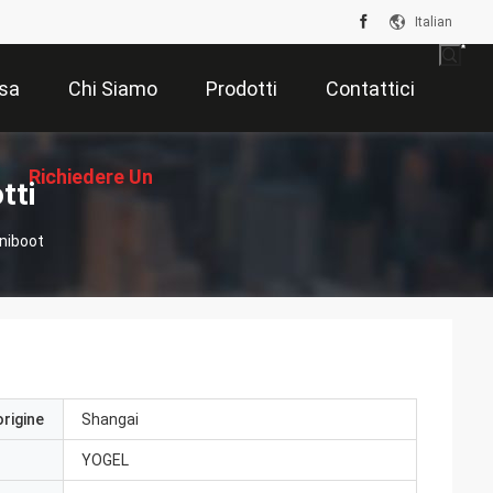
Italian
sa
Chi Siamo
Prodotti
Contattici
Richiedere Un
tti
Uniboot
Preventivo
origine
Shangai
YOGEL