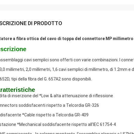
SCRIZIONE DI PRODOTTO
tatore a fibra ottica del cavo di toppa del connettore MP millim
scrizione
 assemblaggi cavi semplici sono offerti con varie combinazioni. I connett
 3,0 millimetri, 2,0 millimetri, 1,6 cavi semplici di millimetro, di 1.2mm
652D, tipi della fibra del G. 657A2 sono disponibili.
ratteristiche
dita di inserzione del *Low & alta attenuazione di riflessione
nnectors soddisfacenti rispetto a Telcordia GR-326
disfacente *Cable rispetto a Telcordia GR-409
stazione *Mechanical soddisfacente rispetto all'IEC 61754-4