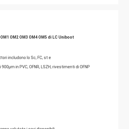
etro OM1 OM2 OM3 OM4 OM5 di LC Uniboot
ori includono lo Sc, FC, st e
 e di 900μm in PVC, OFNR, LSZH, rivestimenti di OFNP