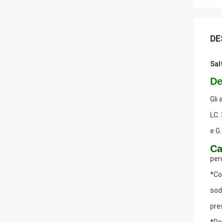
DE
Sal
De
Gli
LC.
e G.
Ca
per
*Co
sod
pre