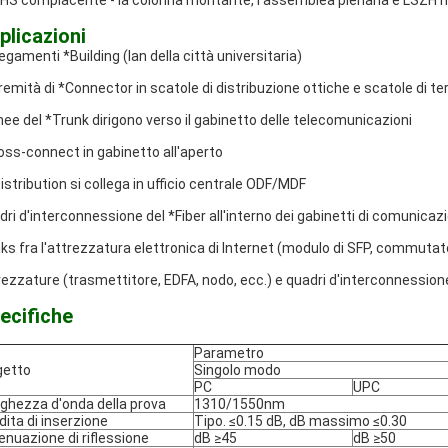
HS compiacente - la colonna montante, l'assemblea plenaria e LSZH han
plicazioni
legamenti *Building (lan della città universitaria)
remità di *Connector in scatole di distribuzione ottiche e scatole di t
linee del *Trunk dirigono verso il gabinetto delle telecomunicazioni
oss-connect in gabinetto all'aperto
Distribution si collega in ufficio centrale ODF/MDF
dri d'interconnessione del *Fiber all'interno dei gabinetti di comunicazi
nks fra l'attrezzatura elettronica di Internet (modulo di SFP, commutato
rezzature (trasmettitore, EDFA, nodo, ecc.) e quadri d'interconnessione
ecifiche
Parametro
getto
Singolo modo
PC
UPC
ghezza d'onda della prova
1310/1550nm
dita di inserzione
Tipo. ≤0.15 dB, dB massimo ≤0.30
enuazione di riflessione
dB ≥45
dB ≥50