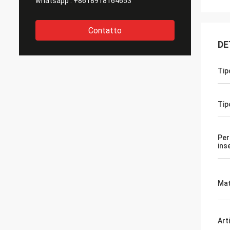
whatsapp :
+8618918164653
Contatto
DE
Tip
Tip
Per
ins
Mat
Art