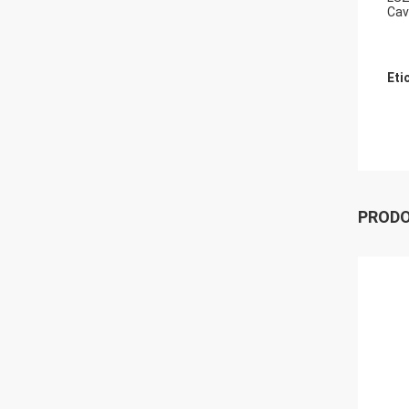
Cav
Eti
PRODO