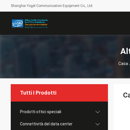
Shanghai Yogel Communication Equipment Co., Ltd.
Al
Casa
Tutti I Prodotti
Ca
Prodotti ottici speciali
Connettività del data center