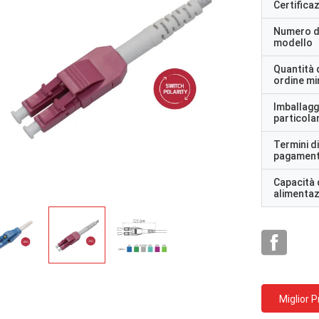
Certifica
Numero d
modello
Quantità 
ordine m
Imballagg
particolar
rhode alain,
Termini di
ey Shapotkin, Federazione Russa
pagamen
È molto bello lavorare co
bene
professionisti. Sono atten
Capacità 
alimenta
Miglior 