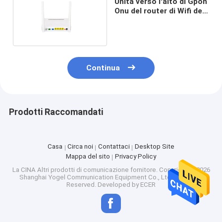
Unità verso l'alto di Gpon
Onu del router di Wifi del
porto di 1.244Gbps Catv
4
Continua
Prodotti Raccomandati
Casa
Circa noi
Contattaci
Desktop Site
Mappa del sito
Privacy Policy
La CINA Altri prodotti di comunicazione fornitore.
Copyright © 2026
Shanghai Yogel Communication Equipment Co., Ltd.. All Rights
Reserved. Developed by
ECER