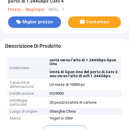
porto di 1.244Gbps Catv 4
Prezzo：Negotiate
MOQ：1
Miglior prezzo
Contattaci
Descrizione Di Prodotto
unità verso l'alto di 1.244Gbps Gpon
Onu
,
Evidenziare
,
Unità di Gpon Onu del porto di Catv 2
onu verso l'alto di wifi 1.244Gbps
Capacità di
Un mese di 10000 pc
alimentazione
Certificazione
ISO9000
Imballaggi
20 pezzi/scatola di cartone
particolari
Luogo di origine
Shanghai China
Marca
Yogel or OEM